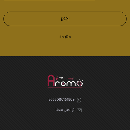
رجوع
متابعة
+966508016190
تواصل معنا